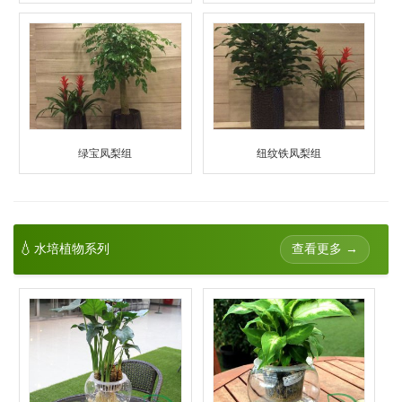
绿宝凤梨组
纽纹铁凤梨组
💧
查看更多 →
水培植物系列