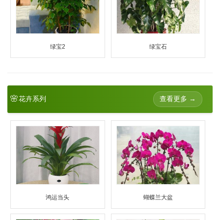
绿宝2
绿宝石
🌸
查看更多 →
花卉系列
鸿运当头
蝴蝶兰大盆