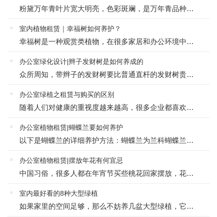
粉黛万年青叶片宽大明亮，色彩斑斓，是万年青品种当中观赏价值较高的一种。很受大家的青睐，如可才能养好它呢？下面悦目绿化跟大家介绍一下，粉黛万年青需要如何养护：1、首先是土壤，粉黛万年青需要用疏松的腐叶土...
室内植物租赁｜幸福树如何养护？
幸福树是一种观赏类植物，在很多家居和办公环境中经常见到，作为观叶植物，幸福树的叶片颜色、光泽以及树形决定了它的观赏价值。那么如何才能让幸福树的叶片翠绿有光泽，幸福树的养殖方法和注意事项又有哪些呢？温度...
办公室绿化设计|辫子发财树是如何养成的
众所周知，带辫子的发财树要比普通直杆的发财树贵一些，原因么，因为“带辫子”好看啊！发财树最重要的一个观赏价值就是可以进行艺术造型。即可用3～5株幼苗在同一盆中生长，待茎干长高后将其编成辫子状。发财树如...
办公室绿植之租赁与购买的区别
随着人们对健康的重视度越来越高，很多企业都喜欢在办公室里摆放一些绿植花卉。上海绿植租赁的工程师指出，室内摆放绿植花卉不仅可以凸显出公司的气质与展现企业的品位与形象，还可以缓解员工在工作中的紧张情绪，提...
办公室植物租赁|蝴蝶兰要如何养护
以下是蝴蝶兰的详细养护方法：蝴蝶兰为兰科蝴蝶兰属，多年生常绿附生草本花卉。由于其花朵形似蝴蝶，具有蝴蝶般的美丽，故名蝴蝶兰。蝴蝶兰的品种繁多，花形和花色富于变化，花姿十分美观，深受人们的喜爱。因此，是...
办公室植物租赁|摆放年花有何宜忌
中国习俗，很多人都在年宵节买些桃花回家摆放，花朵含生气勃然之意，所以很多人也喜欢在家中摆放花朵。况且花有天然香气，嗅之令人神清气爽。而桃花含行桃花运之意义，又桃花色泽粉红，十分妖艳，令人喜爱，所以很多...
室内最好看的8种大型绿植
如果家里的空间足够，那么不妨养几盆大型绿植，它们的观赏性和装饰性都是比较好的，下面8种看着让人着迷的大型盆栽，相信会让你眼前一亮的。1.南阳杉南阳杉是株型非常优雅的盆栽，也能养成好看的盆景，在原生地它...