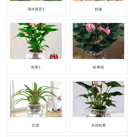
滴水观音1
粉黛
粉掌1
粉掌组
红星
水培粉牚