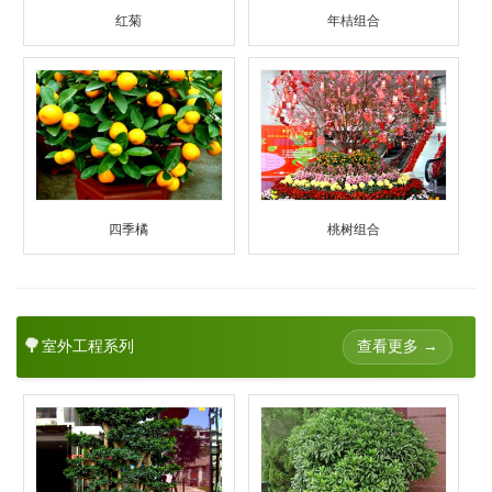
红菊
年桔组合
四季橘
桃树组合
🌳
查看更多 →
室外工程系列