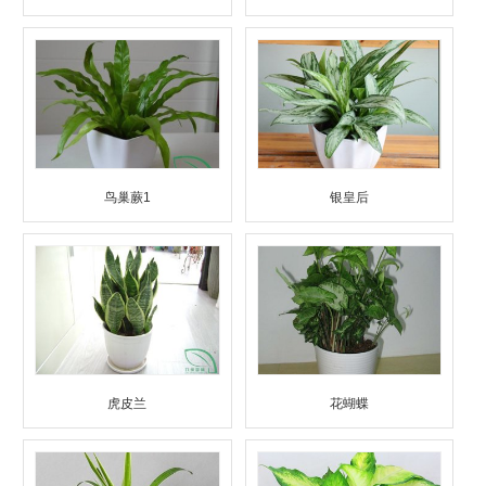
鸟巢蕨1
银皇后
虎皮兰
花蝴蝶