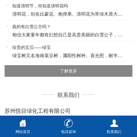
知道清明节，你知道清明花吗
清明花，别名比蒙花、炮弹果。清明花为常绿木质大藤本，具乳汁，茎有皮孔;卵形叶对生，先端锐尖，有小毛，侧脉明显;聚伞花序顶生，着花3-5朵，有时更多;花大，漏斗形，白色，有香气，花冠5裂片;蓇葖果形状多...
真的有白雪公主吗？
相信大家童年都有幻想自己是高贵美丽的白雪公子，期望有一个属于自己的白马王子吧，今天我来给大家介绍一下现实中的白雪公主：白雪公主为万年青属植物，叶面有不同的斑纹镶嵌，颇有美丽公主神韵。是万年青中最漂亮、...
珍贵的宝贝——绿宝
绿宝树又名海南菜豆树，属阳性树种。喜光照，耐半荫，生长较迅速，喜疏松土壤及温暖湿润的环境，适生于石灰岩溶山区，酸性土上也有少量分布。其根系较发达，属深根性树种，具有极强的萌芽再生能力。其树皮厚，抗旱能...
了解更多
联系我们
苏州悦目绿化工程有限公司
绿植基地：
苏州市苏同黎公路车坊段与吴江段交汇处281号
网站首页
电话咨询
联系我们