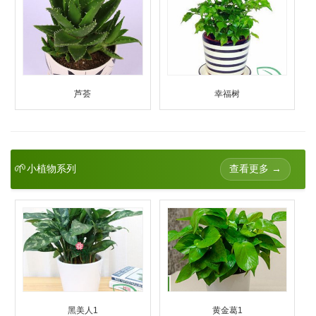
芦荟
幸福树
🌱
查看更多 →
小植物系列
黑美人1
黄金葛1