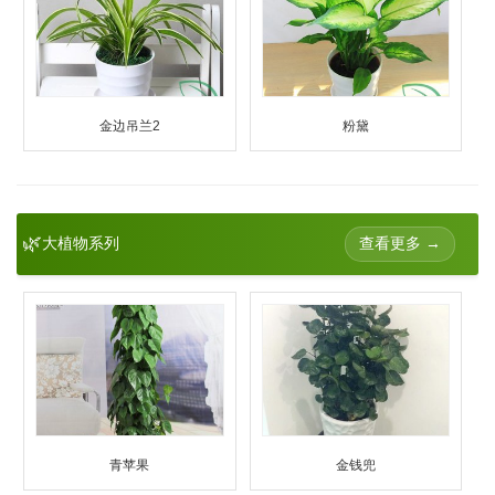
金边吊兰2
粉黛
🌿
查看更多 →
大植物系列
青苹果
金钱兜