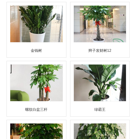
金钱树
辫子发财树12
螺纹白盆三杆
绿霸王