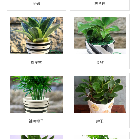
金钻
观音莲
虎尾兰
金钻
袖珍椰子
碧玉