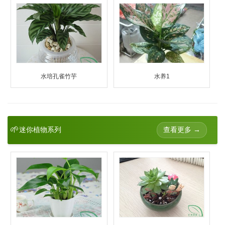
水培孔雀竹芋
水养1
🌱
查看更多 →
迷你植物系列