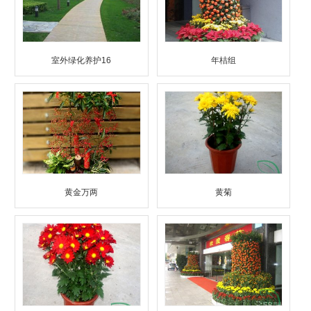
室外绿化养护16
年桔组
黄金万两
黄菊